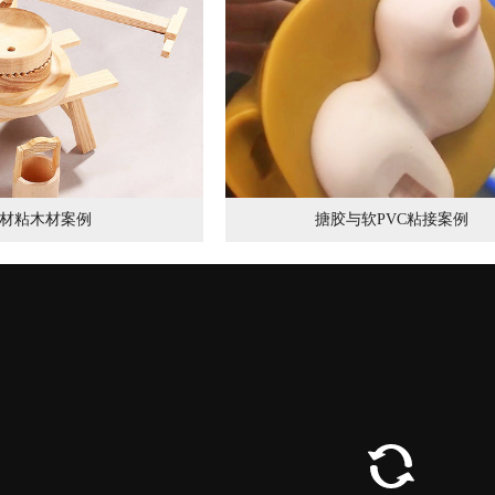
材粘木材案例
搪胶与软PVC粘接案例