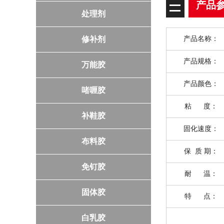
产品
处理剂
修补剂
产品名称：
产品规格：
万能胶
产品颜色：
啫喱胶
粘 度：
补鞋胶
固化速度：
布料胶
保 质 期：
免钉胶
耐 温：
固体胶
特 点：
白乳胶