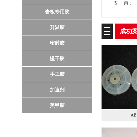
应 用：
岩板专用胶
升温胶
成功
密封胶
慢干胶
手工胶
加速剂
美甲胶
A