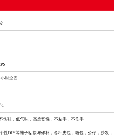
胶
CPS
24小时全固
˚C
不伤鞋，低气味，高柔韧性，不粘手，不伤手
个性DIY等鞋子粘接与修补，各种皮包，箱包，公仔，沙发，