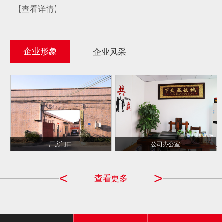
【查看详情】
企业形象
企业风采
千千合 CCTV ...
厂房门口
公司办公室
品牌商
<
>
查看更多