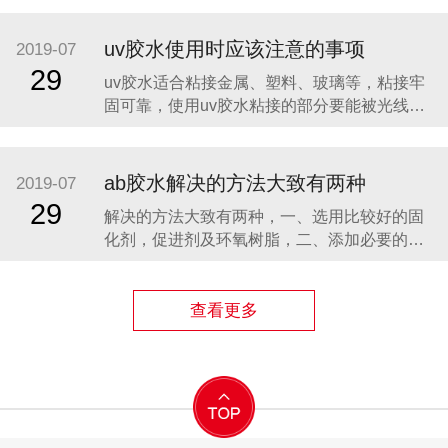
能达到表干，但其价格实惠，只需三四十一公
斤，操作方便，表面效果好。 uv胶主要应用范
uv胶水使用时应该注意的事项
2019-07
围为玻璃、水晶、塑料的粘接，也可作为油
29
uv胶水适合粘接金属、塑料、玻璃等，粘接牢
漆、涂料、油墨等的胶料使用。uv胶的主
固可靠，使用uv胶水粘接的部分要能被光线照
到，uv胶用来粘接透明的东西，比如玻璃，亚
克力等材料。那么使用uv胶水的注意事项有哪
些呢? 胶水固化后，胶体表面接触空气，由于空
ab胶水解决的方法大致有两种
2019-07
气的抑制作用，胶体表面不能脱粘，也就是粘
29
解决的方法大致有两种，一、选用比较好的固
手的现象。 uv胶水的主要成分是丙
化剂，促进剂及环氧树脂，二、添加必要的抗
氧剂，紫外线吸收剂等助剂来延缓产品的黄变
时间。 我们前面讲到环氧饰品胶AB胶的固化剂
基本上都是改性聚醚胺，在黄变成因上的主要
查看更多
集中在不同企业生产的聚醚胺，由于工艺，成
本等问题的原因，生产出来的固化剂质量