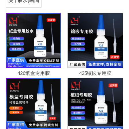
快干胶水(瞬间
胶)
426纸盒专用胶
425镶嵌专用胶