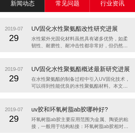
新闻动态
常见问题
行业资讯
UV固化水性聚氨酯改性研究进展
2019-07
29
水性紫外光固化材料虽然具有诸多优势，如柔
韧性、耐磨性、耐冲击性都非常好，但仍然有
很多不足之处。首先，水的高蒸发热导致了预
干燥的耗能费时，降低了光固化材料节省能源
的优点;同时，水的高表面张力对低表面能基材
UV固化水性聚氨酯概述最新研究进展
2019-07
和颜料浸润性差，易引起涂布不均;此外，与溶
29
在水性聚氨酯的制备过程中引入UV固化技术，
剂型紫外光固化涂料相比，水性紫外光固化涂
可以得到性能优良的水性聚氨酯材料。本文阐
料双键含量
述了UV固化水性聚氨酯的制备过程及最新研究
进展，并展望了这一领域今后的发展趋势。 传
统的UV固化涂料主要由光引发剂、反应性低聚
uv胶和环氧树脂ab胶哪种好?
2019-07
物和活性稀释剂组成，涂膜可在紫外光的照射
29
环氧树脂ab胶主要应用范围为金属、陶瓷的粘
下发生光交联反应而迅速固化。稀
接，一般用于结构粘接：环氧树脂ab胶相对于
UV胶来说固化时间较慢，要20-30分钟左右才