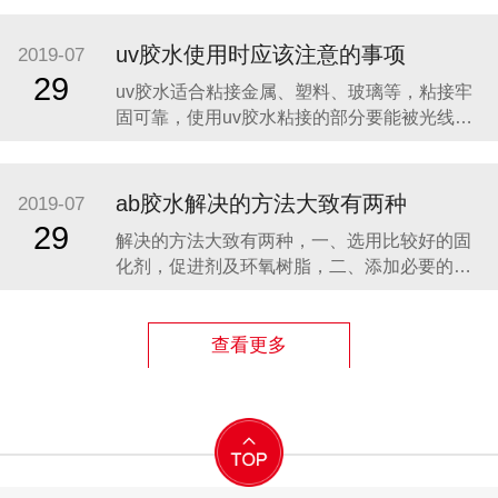
能达到表干，但其价格实惠，只需三四十一公
斤，操作方便，表面效果好。 uv胶主要应用范
uv胶水使用时应该注意的事项
2019-07
围为玻璃、水晶、塑料的粘接，也可作为油
29
uv胶水适合粘接金属、塑料、玻璃等，粘接牢
漆、涂料、油墨等的胶料使用。uv胶的主
固可靠，使用uv胶水粘接的部分要能被光线照
到，uv胶用来粘接透明的东西，比如玻璃，亚
克力等材料。那么使用uv胶水的注意事项有哪
些呢? 胶水固化后，胶体表面接触空气，由于空
ab胶水解决的方法大致有两种
2019-07
气的抑制作用，胶体表面不能脱粘，也就是粘
29
解决的方法大致有两种，一、选用比较好的固
手的现象。 uv胶水的主要成分是丙
化剂，促进剂及环氧树脂，二、添加必要的抗
氧剂，紫外线吸收剂等助剂来延缓产品的黄变
时间。 我们前面讲到环氧饰品胶AB胶的固化剂
基本上都是改性聚醚胺，在黄变成因上的主要
查看更多
集中在不同企业生产的聚醚胺，由于工艺，成
本等问题的原因，生产出来的固化剂质量