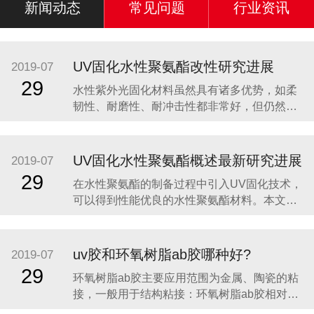
新闻动态
常见问题
行业资讯
UV固化水性聚氨酯改性研究进展
2019-07
29
水性紫外光固化材料虽然具有诸多优势，如柔
韧性、耐磨性、耐冲击性都非常好，但仍然有
很多不足之处。首先，水的高蒸发热导致了预
干燥的耗能费时，降低了光固化材料节省能源
的优点;同时，水的高表面张力对低表面能基材
UV固化水性聚氨酯概述最新研究进展
2019-07
和颜料浸润性差，易引起涂布不均;此外，与溶
29
在水性聚氨酯的制备过程中引入UV固化技术，
剂型紫外光固化涂料相比，水性紫外光固化涂
可以得到性能优良的水性聚氨酯材料。本文阐
料双键含量
述了UV固化水性聚氨酯的制备过程及最新研究
进展，并展望了这一领域今后的发展趋势。 传
统的UV固化涂料主要由光引发剂、反应性低聚
uv胶和环氧树脂ab胶哪种好?
2019-07
物和活性稀释剂组成，涂膜可在紫外光的照射
29
环氧树脂ab胶主要应用范围为金属、陶瓷的粘
下发生光交联反应而迅速固化。稀
接，一般用于结构粘接：环氧树脂ab胶相对于
UV胶来说固化时间较慢，要20-30分钟左右才