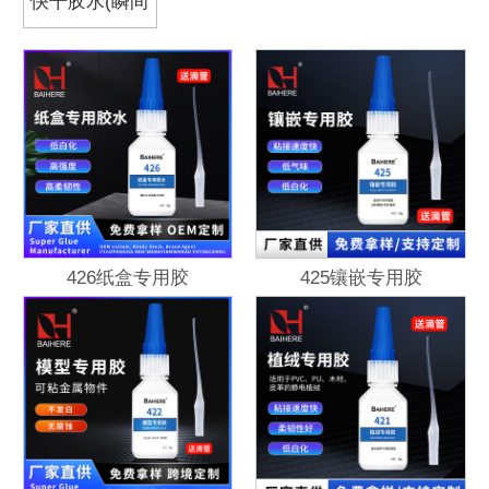
快干胶水(瞬间
胶)
426纸盒专用胶
425镶嵌专用胶