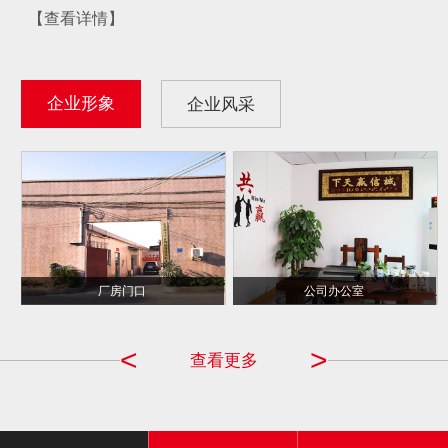
【查看详情】
企业形象
企业风采
千千合 CCTV ...
厂房门口
公司办公室
品牌商
<
>
查看更多