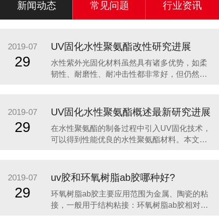
新闻动态
常见问题
行业资讯
UV固化水性聚氨酯改性研究进展
2019-07
29
水性紫外光固化材料虽然具有诸多优势，如柔
韧性、耐磨性、耐冲击性都非常好，但仍然有
很多不足之处。首先，水的高蒸发热导致了预
干燥的耗能费时，降低了光固化材料节省能源
的优点;同时，水的高表面张力对低表面能基材
UV固化水性聚氨酯概述最新研究进展
2019-07
和颜料浸润性差，易引起涂布不均;此外，与溶
29
在水性聚氨酯的制备过程中引入UV固化技术，
剂型紫外光固化涂料相比，水性紫外光固化涂
可以得到性能优良的水性聚氨酯材料。本文阐
料双键含量
述了UV固化水性聚氨酯的制备过程及最新研究
进展，并展望了这一领域今后的发展趋势。 传
统的UV固化涂料主要由光引发剂、反应性低聚
uv胶和环氧树脂ab胶哪种好?
2019-07
物和活性稀释剂组成，涂膜可在紫外光的照射
29
环氧树脂ab胶主要应用范围为金属、陶瓷的粘
下发生光交联反应而迅速固化。稀
接，一般用于结构粘接：环氧树脂ab胶相对于
UV胶来说固化时间较慢，要20-30分钟左右才