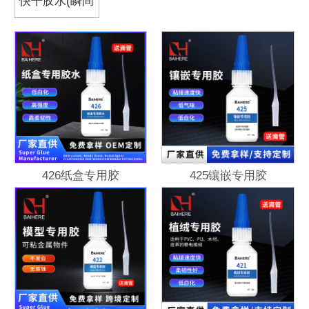
快干胶水(瞬间
胶)
426纸盒专用胶
425镶嵌专用胶