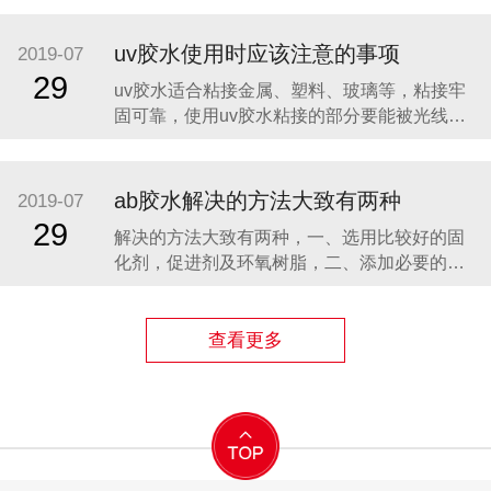
能达到表干，但其价格实惠，只需三四十一公
斤，操作方便，表面效果好。 uv胶主要应用范
uv胶水使用时应该注意的事项
2019-07
围为玻璃、水晶、塑料的粘接，也可作为油
29
uv胶水适合粘接金属、塑料、玻璃等，粘接牢
漆、涂料、油墨等的胶料使用。uv胶的主
固可靠，使用uv胶水粘接的部分要能被光线照
到，uv胶用来粘接透明的东西，比如玻璃，亚
克力等材料。那么使用uv胶水的注意事项有哪
些呢? 胶水固化后，胶体表面接触空气，由于空
ab胶水解决的方法大致有两种
2019-07
气的抑制作用，胶体表面不能脱粘，也就是粘
29
解决的方法大致有两种，一、选用比较好的固
手的现象。 uv胶水的主要成分是丙
化剂，促进剂及环氧树脂，二、添加必要的抗
氧剂，紫外线吸收剂等助剂来延缓产品的黄变
时间。 我们前面讲到环氧饰品胶AB胶的固化剂
基本上都是改性聚醚胺，在黄变成因上的主要
查看更多
集中在不同企业生产的聚醚胺，由于工艺，成
本等问题的原因，生产出来的固化剂质量