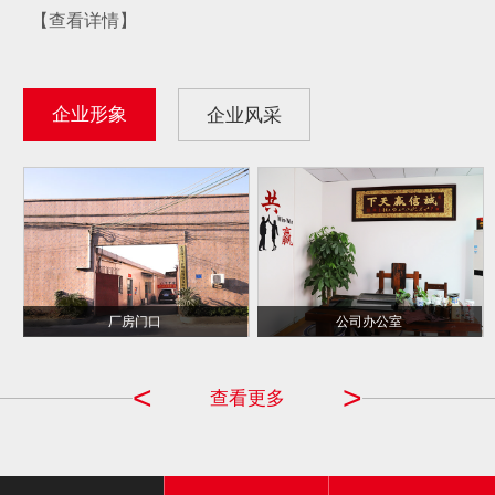
【查看详情】
企业形象
企业风采
千千合 CCTV ...
厂房门口
公司办公室
品牌商
<
>
查看更多