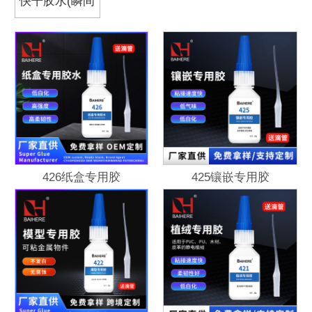
快干胶水(瞬间
胶)
426纸盒专用胶
425镶嵌专用胶