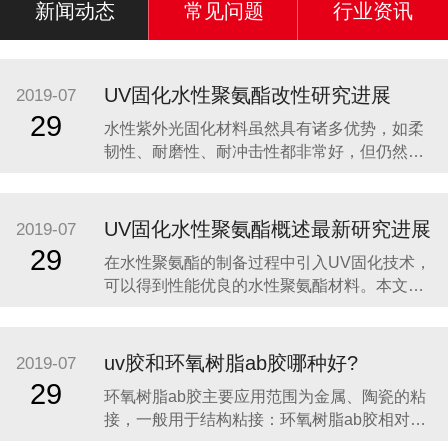
新闻动态
常见问题
行业资讯
UV固化水性聚氨酯改性研究进展
2019-07
29
水性紫外光固化材料虽然具有诸多优势，如柔
韧性、耐磨性、耐冲击性都非常好，但仍然有
很多不足之处。首先，水的高蒸发热导致了预
干燥的耗能费时，降低了光固化材料节省能源
的优点;同时，水的高表面张力对低表面能基材
UV固化水性聚氨酯概述最新研究进展
2019-07
和颜料浸润性差，易引起涂布不均;此外，与溶
29
在水性聚氨酯的制备过程中引入UV固化技术，
剂型紫外光固化涂料相比，水性紫外光固化涂
可以得到性能优良的水性聚氨酯材料。本文阐
料双键含量
述了UV固化水性聚氨酯的制备过程及最新研究
进展，并展望了这一领域今后的发展趋势。 传
统的UV固化涂料主要由光引发剂、反应性低聚
uv胶和环氧树脂ab胶哪种好?
2019-07
物和活性稀释剂组成，涂膜可在紫外光的照射
29
环氧树脂ab胶主要应用范围为金属、陶瓷的粘
下发生光交联反应而迅速固化。稀
接，一般用于结构粘接：环氧树脂ab胶相对于
UV胶来说固化时间较慢，要20-30分钟左右才