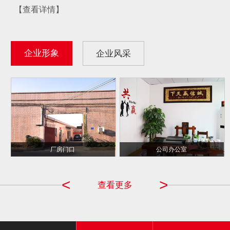
【查看详情】
企业形象
企业风采
千千合 CCTV ...
厂房门口
公司办公室
品牌商
<
>
查看更多