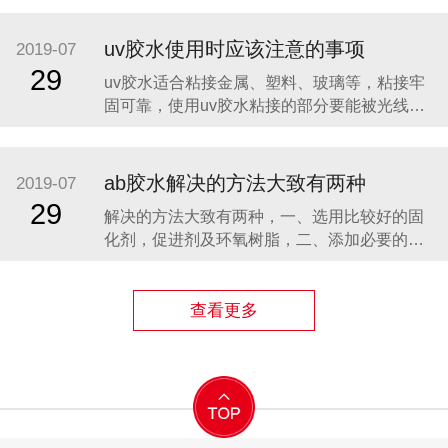
能达到表干，但其价格实惠，只需三四十一公
斤，操作方便，表面效果好。 uv胶主要应用范
uv胶水使用时应该注意的事项
2019-07
围为玻璃、水晶、塑料的粘接，也可作为油
29
uv胶水适合粘接金属、塑料、玻璃等，粘接牢
漆、涂料、油墨等的胶料使用。uv胶的主
固可靠，使用uv胶水粘接的部分要能被光线照
到，uv胶用来粘接透明的东西，比如玻璃，亚
克力等材料。那么使用uv胶水的注意事项有哪
些呢? 胶水固化后，胶体表面接触空气，由于空
ab胶水解决的方法大致有两种
2019-07
气的抑制作用，胶体表面不能脱粘，也就是粘
29
解决的方法大致有两种，一、选用比较好的固
手的现象。 uv胶水的主要成分是丙
化剂，促进剂及环氧树脂，二、添加必要的抗
氧剂，紫外线吸收剂等助剂来延缓产品的黄变
时间。 我们前面讲到环氧饰品胶AB胶的固化剂
基本上都是改性聚醚胺，在黄变成因上的主要
查看更多
集中在不同企业生产的聚醚胺，由于工艺，成
本等问题的原因，生产出来的固化剂质量