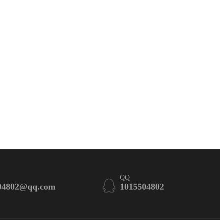
QQ
04802@qq.com
1015504802