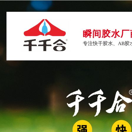
瞬间胶水厂
专注快干胶水、AB胶