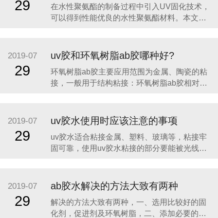
29
在水性聚氨酯的制备过程中引入UV固化技术，
剂型紫外光固化涂料相比，水性紫外光固化涂
可以得到性能优良的水性聚氨酯材料。本文阐
料双键含量
述了UV固化水性聚氨酯的制备过程及最新研究
进展，并展望了这一领域今后的发展趋势。 传
统的UV固化涂料主要由光引发剂、反应性低聚
uv胶和环氧树脂ab胶哪种好?
2019-07
物和活性稀释剂组成，涂膜可在紫外光的照射
29
环氧树脂ab胶主要应用范围为金属、陶瓷的粘
下发生光交联反应而迅速固化。稀
接，一般用于结构粘接：环氧树脂ab胶相对于
UV胶来说固化时间较慢，要20-30分钟左右才
能达到表干，但其价格实惠，只需三四十一公
斤，操作方便，表面效果好。 uv胶主要应用范
uv胶水使用时应该注意的事项
2019-07
围为玻璃、水晶、塑料的粘接，也可作为油
29
uv胶水适合粘接金属、塑料、玻璃等，粘接牢
漆、涂料、油墨等的胶料使用。uv胶的主
固可靠，使用uv胶水粘接的部分要能被光线照
到，uv胶用来粘接透明的东西，比如玻璃，亚
克力等材料。那么使用uv胶水的注意事项有哪
些呢? 胶水固化后，胶体表面接触空气，由于空
ab胶水解决的方法大致有两种
2019-07
气的抑制作用，胶体表面不能脱粘，也就是粘
29
解决的方法大致有两种，一、选用比较好的固
手的现象。 uv胶水的主要成分是丙
化剂，促进剂及环氧树脂，二、添加必要的抗