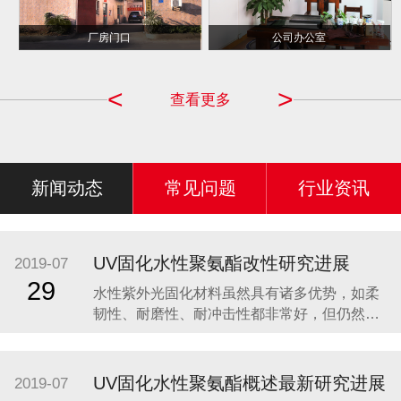
千千合 CCTV ...
厂房门口
公司办公室
品牌商
<
>
查看更多
新闻动态
常见问题
行业资讯
UV固化水性聚氨酯改性研究进展
2019-07
29
水性紫外光固化材料虽然具有诸多优势，如柔
韧性、耐磨性、耐冲击性都非常好，但仍然有
很多不足之处。首先，水的高蒸发热导致了预
干燥的耗能费时，降低了光固化材料节省能源
的优点;同时，水的高表面张力对低表面能基材
UV固化水性聚氨酯概述最新研究进展
2019-07
和颜料浸润性差，易引起涂布不均;此外，与溶